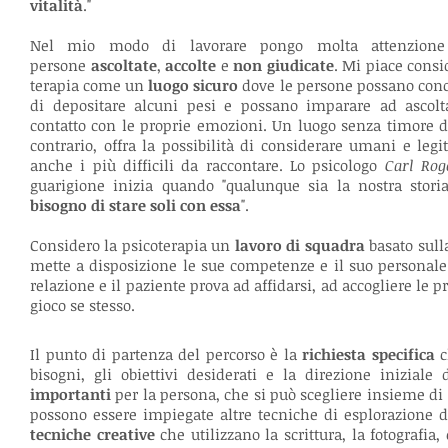
vitalità
."
Nel mio modo di lavorare pongo molta attenzione 
persone
ascoltate
,
accolte
e
non giudicate
. Mi piace consi
terapia come un
luogo sicuro
dove le persone possano conce
di depositare alcuni pesi e possano imparare ad ascolt
contatto con le proprie emozioni. Un luogo senza timore d
contrario, offra la possibilità di considerare umani e legit
anche i più difficili da raccontare. Lo psicologo
Carl Rog
guarigione inizia quando "qualunque sia la nostra stori
bisogno di stare soli con essa
".
Considero la psicoterapia un
lavoro di squadra
basato sull
mette a disposizione le sue competenze e il suo personal
relazione e il paziente prova ad affidarsi, ad accogliere le p
gioco se stesso.
Il punto di partenza del percorso è la
richiesta specifica
c
bisogni, gli obiettivi desiderati e la direzione inizia
importanti
per la persona, che si può scegliere insieme di 
possono essere impiegate altre tecniche di esplorazione d
tecniche creative
che utilizzano la scrittura, la fotografia,